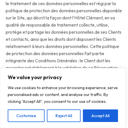
le traitement de ces données personnelles est régi par la
politique de protection des données personnelles disponible
sur le Site, qui décrit la façon dont l’Hôtel Clément, en sa
qualité de responsable de traitement collecte, utilise,
protège et partage les données personnelles de ses Clients
et contacts, ainsi que les droits dont disposent les Clients
relativement à leurs données personnelles. Cette politique
de protection des données personnelles fait partie
intégrante des Conditions Générales : le Client doit les
accepter préalablement à la validation de sa Réservation.
We value your privacy
En procédant à sa Réservation, le Client consent que l’Hôtel
We use cookies to enhance your browsing experience, serve
Clément puisse recueillir des données à caractère
personalised ads or content, and analyse our traffic. By
personnel le concernant, afin notamment de (i) remplir ses
clicking "Accept All", you consent to our use of cookies.
obligations vis-à-vis du Client en l’intégrant au fichier
clients, (ii) procéder à la Réservation, (iii) informer le Client,
Customise
Reject All
Accept All
par e-mail, des offres spéciales et de tout nouveau service
analogue créé par l’Hôtel Clément, information dont le